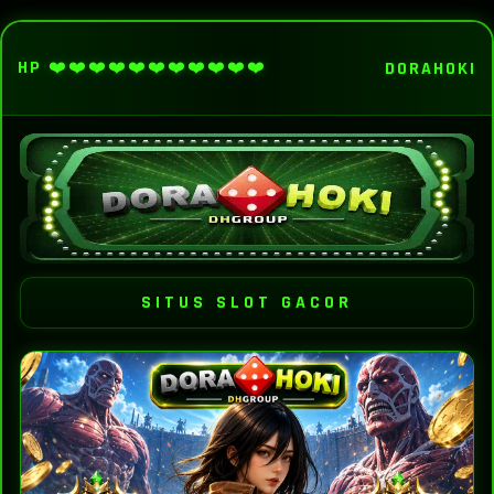
HP ❤️❤️❤️❤️❤️❤️❤️❤️❤️❤️❤️
DORAHOKI
SITUS SLOT GACOR