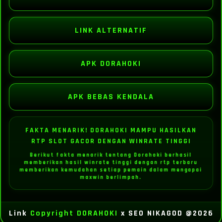
LINK ALTERNATIF
APK DORAHOKI
APK BEBAS KENDALA
FAKTA MENARIK! DORAHOKI MAMPU HASILKAN
RTP SLOT GACOR DENGAN WINRATE TINGGI
Berikut fakta menarik tentang Dorahoki berhasil
memberikan hasil winrate tinggi dengan rtp terbaru
memberikan kemudahan setiap pemain dalam mengapai
maxwin berlimpah.
Link
Copyright DORAHOKI
x SEO NIKAGOD @2026